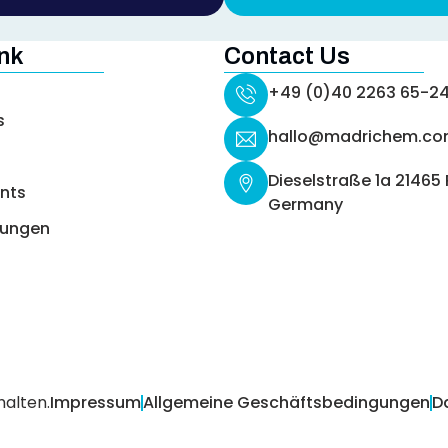
nk
Contact Us
+49 (0)40 2263 65-2
s
hallo@madrichem.c
Dieselstraße 1a 21465
ents
Germany
ungen
alten.
Impressum
Allgemeine Geschäftsbedingungen
D