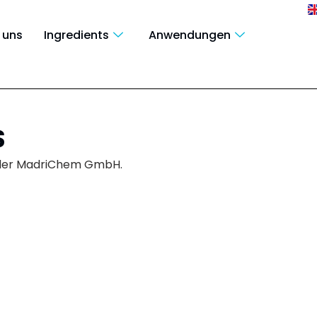
 uns
Ingredients
Anwendungen
s
 der MadriChem GmbH.