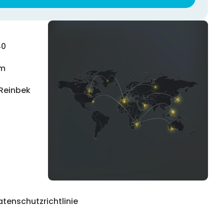
40
om
 Reinbek
atenschutzrichtlinie