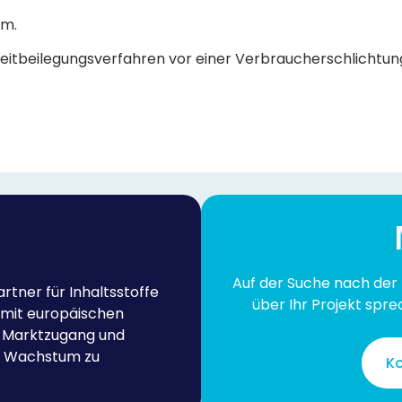
um.
treitbeilegungsverfahren vor einer Verbraucherschlichtun
Auf der Suche nach der
tner für Inhaltsstoffe
über Ihr Projekt spr
r mit europäischen
, Marktzugang und
es Wachstum zu
Ko